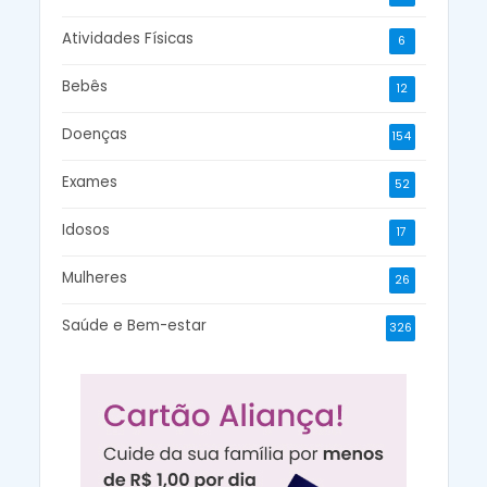
Atividades Físicas
6
Bebês
12
Doenças
154
Exames
52
Idosos
17
Mulheres
26
Saúde e Bem-estar
326