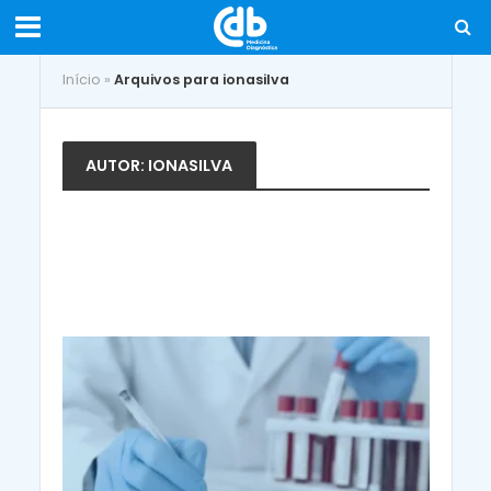
Início
»
Arquivos para ionasilva
AUTOR: IONASILVA