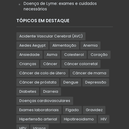
Doença de Lyme: exames e cuidados
necessários
TÓPICOS EM DESTAQUE
Acidente Vascular Cerebral (AVC)
Aedes Aegypt
Alimentação
Anemia
Ansiedade
Asma
Colesterol
Coração
Crianças
Câncer
Câncer colorretal
Câncer de colo de útero
Câncer de mama
Câncer de próstata
Dengue
Depressão
Diabetes
Diarreia
Doenças cardiovasculares
Exames laboratoriais
Fígado
Gravidez
Hipertensão arterial
Hipotireoidismo
HIV
HPV
Idosos