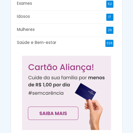
Exames
52
Idosos
17
Mulheres
26
Saúde e Bem-estar
326