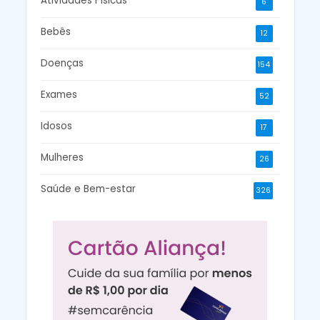
Atividades Físicas
6
Bebês
12
Doenças
154
Exames
52
Idosos
17
Mulheres
26
Saúde e Bem-estar
326