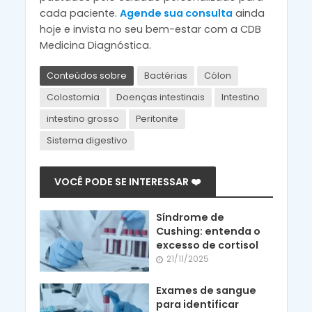
cada paciente.
Agende sua consulta
ainda
hoje e invista no seu bem-estar com a CDB
Medicina Diagnóstica.
Conteúdos sobre
Bactérias
Cólon
Colostomia
Doenças intestinais
Intestino
intestino grosso
Peritonite
Sistema digestivo
VOCÊ PODE SE INTERESSAR ❤️
Síndrome de
Cushing: entenda o
excesso de cortisol
21/11/2025
Exames de sangue
para identificar