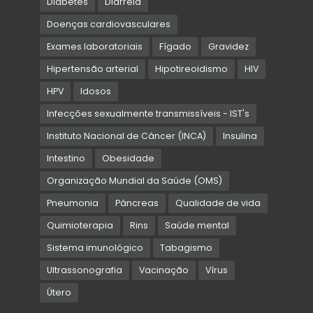
Diabetes
Diarreia
Doenças cardiovasculares
Exames laboratoriais
Fígado
Gravidez
Hipertensão arterial
Hipotireoidismo
HIV
HPV
Idosos
Infecções sexualmente transmissíveis - IST's
Instituto Nacional de Câncer (INCA)
Insulina
Intestino
Obesidade
Organização Mundial da Saúde (OMS)
Pneumonia
Pâncreas
Qualidade de vida
Quimioterapia
Rins
Saúde mental
Sistema imunológico
Tabagismo
Ultrassonografia
Vacinação
Vírus
Útero