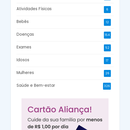
Atividades Físicas
6
Bebês
12
Doenças
154
Exames
52
Idosos
17
Mulheres
26
Saúde e Bem-estar
326