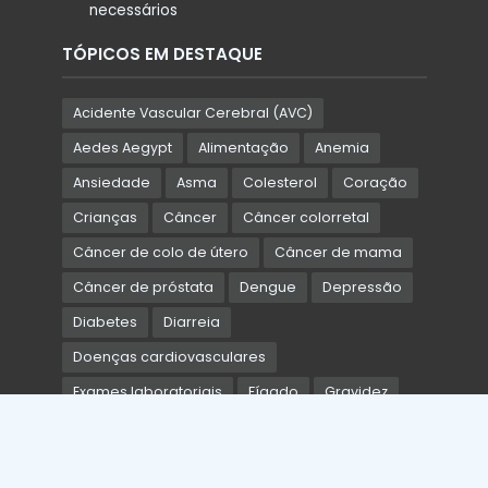
necessários
TÓPICOS EM DESTAQUE
Acidente Vascular Cerebral (AVC)
Aedes Aegypt
Alimentação
Anemia
Ansiedade
Asma
Colesterol
Coração
Crianças
Câncer
Câncer colorretal
Câncer de colo de útero
Câncer de mama
Câncer de próstata
Dengue
Depressão
Diabetes
Diarreia
Doenças cardiovasculares
Exames laboratoriais
Fígado
Gravidez
Hipertensão arterial
Hipotireoidismo
HIV
HPV
Idosos