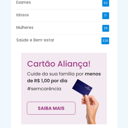
Exames
52
Idosos
17
Mulheres
26
Saúde e Bem-estar
326