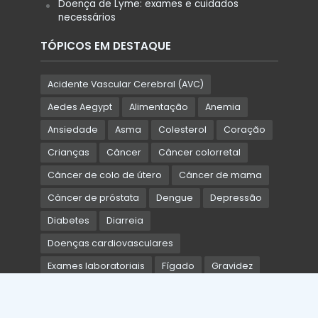
Doença de Lyme: exames e cuidados
necessários
TÓPICOS EM DESTAQUE
Acidente Vascular Cerebral (AVC)
Aedes Aegypt
Alimentação
Anemia
Ansiedade
Asma
Colesterol
Coração
Crianças
Câncer
Câncer colorretal
Câncer de colo de útero
Câncer de mama
Câncer de próstata
Dengue
Depressão
Diabetes
Diarreia
Doenças cardiovasculares
Exames laboratoriais
Fígado
Gravidez
Hipertensão arterial
Hipotireoidismo
HIV
HPV
Idosos