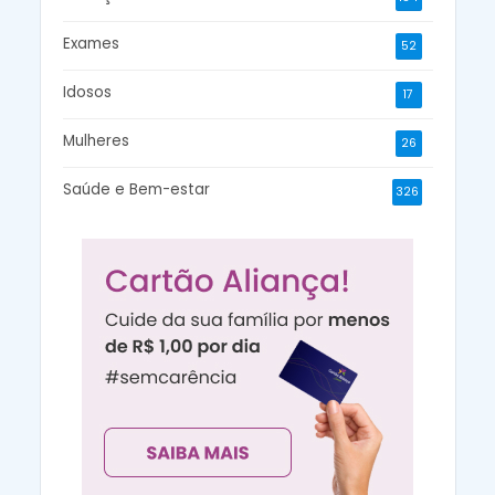
Exames
52
Idosos
17
Mulheres
26
Saúde e Bem-estar
326