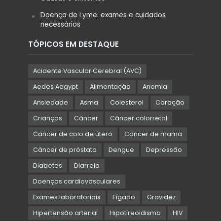
Doença de Lyme: exames e cuidados
necessários
TÓPICOS EM DESTAQUE
Acidente Vascular Cerebral (AVC)
Aedes Aegypt
Alimentação
Anemia
Ansiedade
Asma
Colesterol
Coração
Crianças
Câncer
Câncer colorretal
Câncer de colo de útero
Câncer de mama
Câncer de próstata
Dengue
Depressão
Diabetes
Diarreia
Doenças cardiovasculares
Exames laboratoriais
Fígado
Gravidez
Hipertensão arterial
Hipotireoidismo
HIV