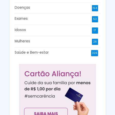
Doenças
154
Exames
52
Idosos
17
Mulheres
26
Saúde e Bem-estar
326