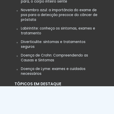
para, o corpo inteiro sente
Novembro azul: a importância do exame de
psa para a detecção precoce do câncer de
próstata
Labirintite: conheça os sintomas, exames e
tratamento
Diverticulite: sintomas e tratamentos
seguros
Doença de Crohn: Compreendendo as
Causas e Sintomas
Doença de Lyme: exames e cuidados
necessários
TÓPICOS EM DESTAQUE
Acidente Vascular Cerebral (AVC)
Aedes Aegypt
Alimentação
Anemia
Ansiedade
Asma
Colesterol
Coração