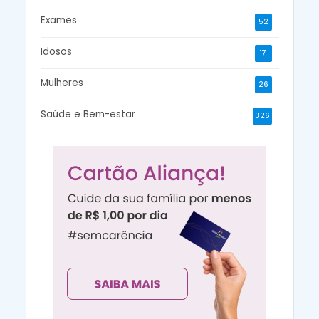
Exames
52
Idosos
17
Mulheres
26
Saúde e Bem-estar
326