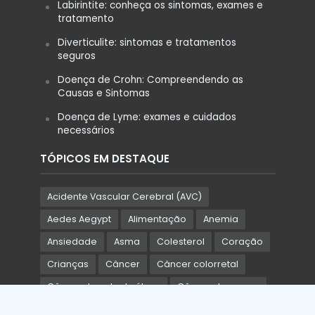
Labirintite: conheça os sintomas, exames e
tratamento
Diverticulite: sintomas e tratamentos
seguros
Doença de Crohn: Compreendendo as
Causas e Sintomas
Doença de Lyme: exames e cuidados
necessários
TÓPICOS EM DESTAQUE
Acidente Vascular Cerebral (AVC)
Aedes Aegypt
Alimentação
Anemia
Ansiedade
Asma
Colesterol
Coração
Crianças
Câncer
Câncer colorretal
Câncer de colo de útero
Câncer de mama
Câncer de próstata
Dengue
Depressão