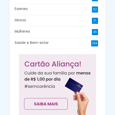
Exames
52
Idosos
17
Mulheres
26
Saúde e Bem-estar
326