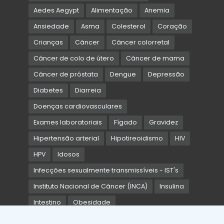
Aedes Aegypt
Alimentação
Anemia
Ansiedade
Asma
Colesterol
Coração
Crianças
Câncer
Câncer colorretal
Câncer de colo de útero
Câncer de mama
Câncer de próstata
Dengue
Depressão
Diabetes
Diarreia
Doenças cardiovasculares
Exames laboratoriais
Fígado
Gravidez
Hipertensão arterial
Hipotireoidismo
HIV
HPV
Idosos
Infecções sexualmente transmissíveis - IST's
Instituto Nacional de Câncer (INCA)
Insulina
Intestino
Obesidade
Organização Mundial da Saúde (OMS)