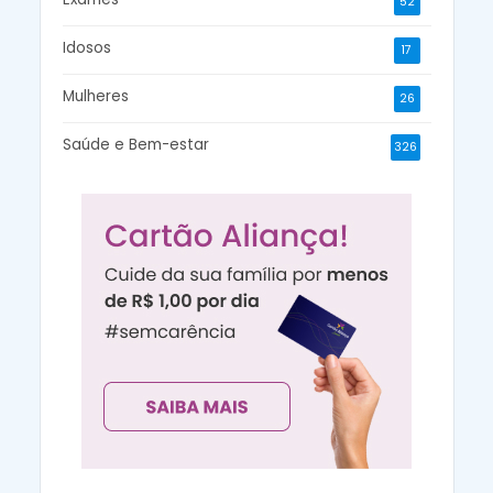
52
Idosos
17
Mulheres
26
Saúde e Bem-estar
326