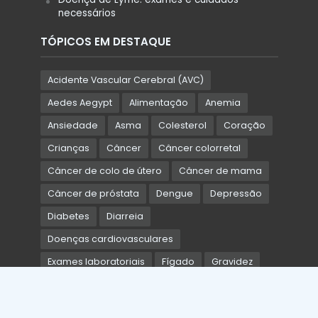
necessários
TÓPICOS EM DESTAQUE
Acidente Vascular Cerebral (AVC)
Aedes Aegypt
Alimentação
Anemia
Ansiedade
Asma
Colesterol
Coração
Crianças
Câncer
Câncer colorretal
Câncer de colo de útero
Câncer de mama
Câncer de próstata
Dengue
Depressão
Diabetes
Diarreia
Doenças cardiovasculares
Exames laboratoriais
Fígado
Gravidez
Hipertensão arterial
Hipotireoidismo
HIV
HPV
Idosos