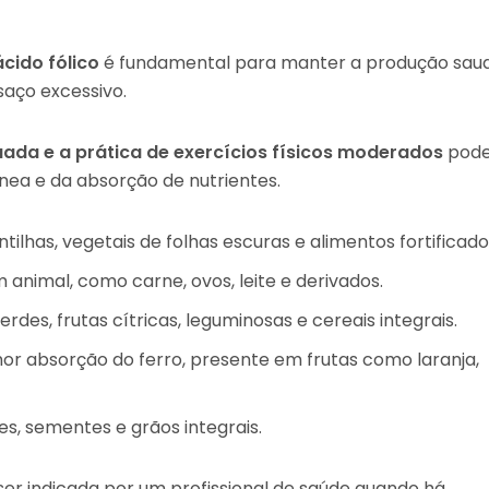
ácido fólico
é fundamental para manter a produção sau
saço excessivo.
ada e a prática de exercícios físicos moderados
pod
nea e da absorção de nutrientes.
ntilhas, vegetais de folhas escuras e alimentos fortificado
animal, como carne, ovos, leite e derivados.
rdes, frutas cítricas, leguminosas e cereais integrais.
or absorção do ferro, presente em frutas como laranja,
s, sementes e grãos integrais.
er indicada por um profissional de saúde quando há