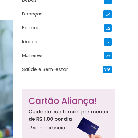
12
Doenças
154
Exames
52
Idosos
17
Mulheres
26
Saúde e Bem-estar
326