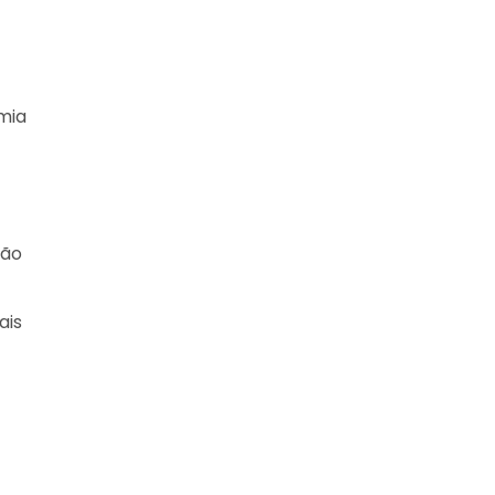
mia
ção
ais