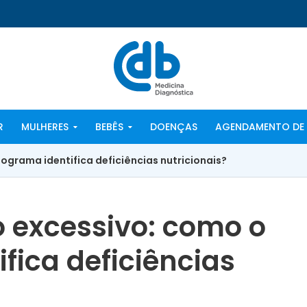
R
MULHERES
BEBÊS
DOENÇAS
AGENDAMENTO DE 
grama identifica deficiências nutricionais?
 excessivo: como o
ica deficiências