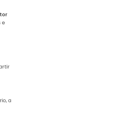
tor
 e
rtir
io, a