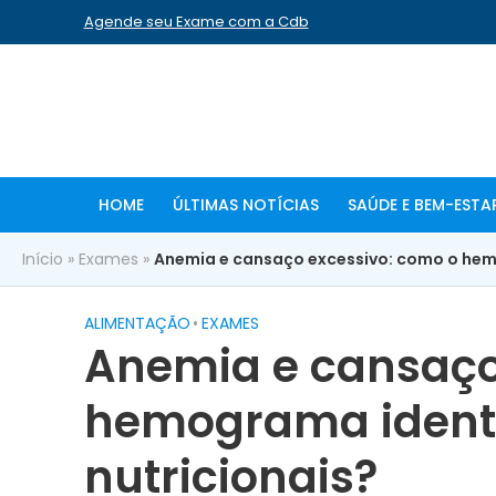
Agende seu Exame com a Cdb
HOME
ÚLTIMAS NOTÍCIAS
SAÚDE E BEM-ESTA
Início
»
Exames
»
Anemia e cansaço excessivo: como o hemo
ALIMENTAÇÃO
•
EXAMES
Anemia e cansaço
hemograma identif
nutricionais?