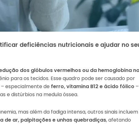
icar deficiências nutricionais e ajudar no se
edução dos glóbulos vermelhos ou da hemoglobina n
nio para os tecidos. Esse quadro pode ser causado por
is – especialmente de
ferro, vitamina B12 e ácido fólico
–
s e distúrbios na medula óssea.
emia, mas além da fadiga intensa, outros sinais incluem
lta de ar, palpitações e unhas quebradiças
, afetando