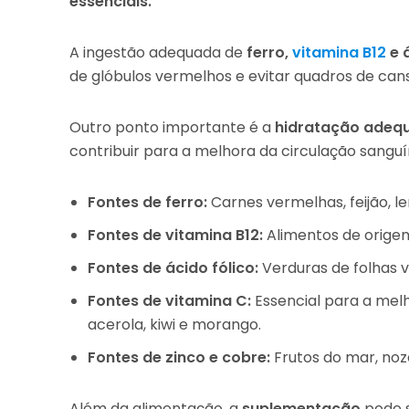
essenciais.
A ingestão adequada de
ferro,
vitamina B12
e 
de glóbulos vermelhos e evitar quadros de can
Outro ponto importante é a
hidratação adequ
contribuir para a melhora da circulação sanguí
Fontes de ferro:
Carnes vermelhas, feijão, le
Fontes de vitamina B12:
Alimentos de origem 
Fontes de ácido fólico:
Verduras de folhas ve
Fontes de vitamina C:
Essencial para a melh
acerola, kiwi e morango.
Fontes de zinco e cobre:
Frutos do mar, noze
Além da alimentação, a
suplementação
pode s