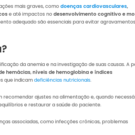
cações mais graves, como
doenças cardiovasculares
,
cos
e até impactos no
desenvolvimento cognitivo e mo
mento adequado são essenciais para evitar agravamentos
a?
ificação da anemia e na investigação de suas causas. A pa
de hemácias
,
níveis de
hemoglobina e índices
ões que indicam
deficiências nutricionais
.
 recomendar ajustes na alimentação e, quando necessár
quilíbrios e restaurar a saúde do paciente.
ças associadas, como infecções crônicas, problemas