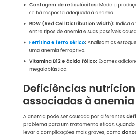
Contagem de reticulócitos:
Mede a produçã
se há resposta adequada à anemia.
RDW (Red Cell Distribution Width):
Indica a
entre tipos de anemia e suas possíveis causa
Ferritina e ferro sérico
:
Analisam os estoque
uma anemia ferropriva.
Vitamina B12 e ácido fólico:
Exames adiciona
megaloblástica.
Deficiências nutrici
associadas à anemia
A anemia pode ser causada por diferentes
defi
problema para um tratamento eficaz. Quando 
levar a complicações mais graves, como
danos