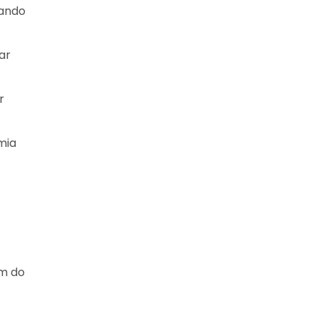
cando
ar
r
mia
em do