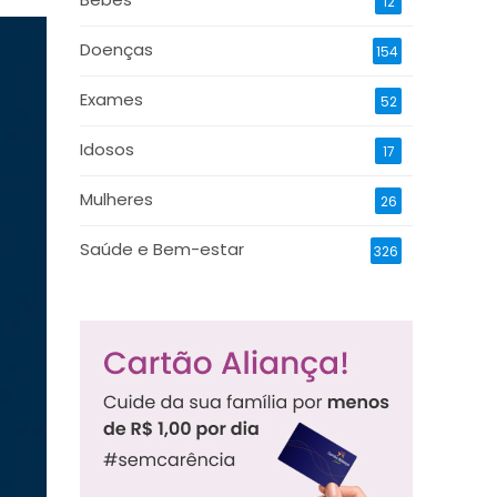
12
Doenças
154
Exames
52
Idosos
17
Mulheres
26
Saúde e Bem-estar
326