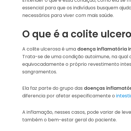
Entender o que é essa condição, como ela se ma
essencial para que os indivíduos busquem aju
necessários para viver com mais saúde.
O que é a colite ulcer
A colite ulcerosa é uma
doença inflamatória in
Trata-se de uma condição autoimune, na qual 
equivocadamente o próprio revestimento intes
sangramentos.
Ela faz parte do grupo das
doenças inflamatória
diferencia por afetar especificamente o
intest
A inflamação, nesses casos, pode variar de l
também o bem-estar geral do paciente.