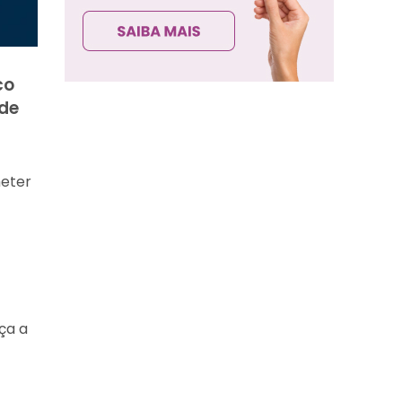
co
de
eter
ça a