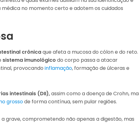
nifesta e quais exames auxiliam na sua identificação é
da médica no momento certo e adotem os cuidados
osa
testinal crônica
que afeta a mucosa do cólon e do reto.
o
sistema imunológico
do corpo passa a atacar
tinal, provocando
inflamação
, formação de úlceras e
s intestinais (DII),
assim como a doença de Crohn, ma
ino grosso
de forma contínua, sem pular regiões.
eve a grave, comprometendo não apenas a digestão, mas