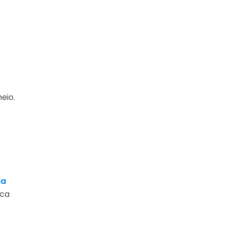
eio.
ga
ica