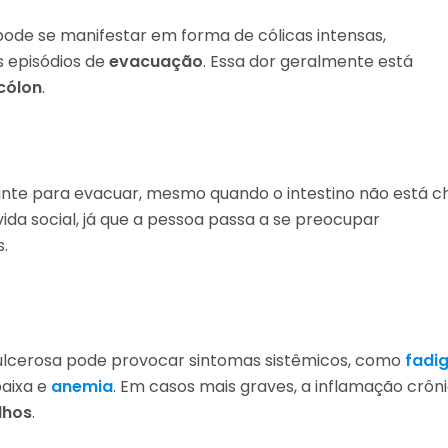
ode se manifestar em forma de cólicas intensas,
s episódios de
evacuação
. Essa dor geralmente está
cólon
.
nte para evacuar, mesmo quando o intestino não está ch
ida social, já que a pessoa passa a se preocupar
.
e ulcerosa pode provocar sintomas sistêmicos, como
fadi
baixa e
anemia
. Em casos mais graves, a inflamação crôn
lhos
.