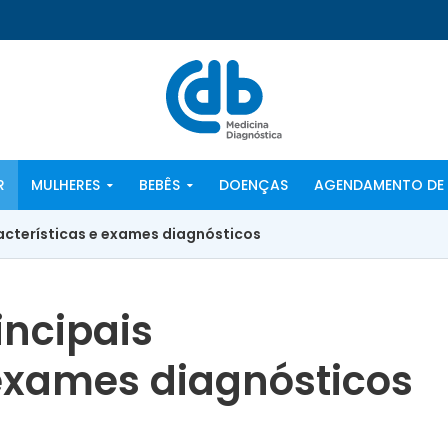
R
MULHERES
BEBÊS
DOENÇAS
AGENDAMENTO DE 
racterísticas e exames diagnósticos
incipais
 exames diagnósticos