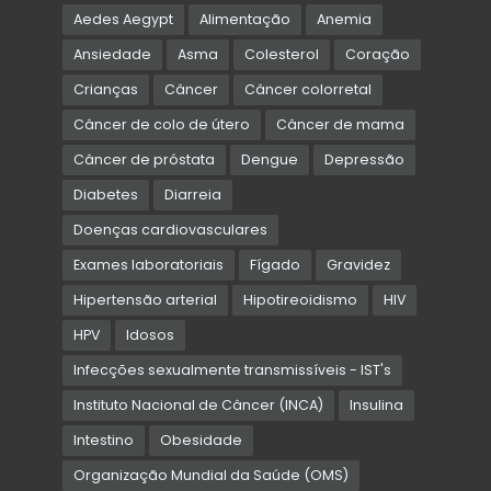
Aedes Aegypt
Alimentação
Anemia
Ansiedade
Asma
Colesterol
Coração
Crianças
Câncer
Câncer colorretal
Câncer de colo de útero
Câncer de mama
Câncer de próstata
Dengue
Depressão
Diabetes
Diarreia
Doenças cardiovasculares
Exames laboratoriais
Fígado
Gravidez
Hipertensão arterial
Hipotireoidismo
HIV
HPV
Idosos
Infecções sexualmente transmissíveis - IST's
Instituto Nacional de Câncer (INCA)
Insulina
Intestino
Obesidade
Organização Mundial da Saúde (OMS)