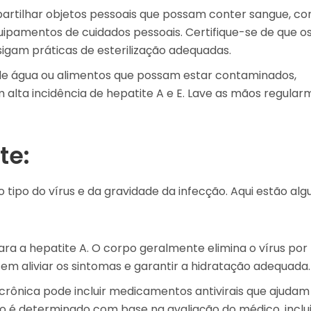
artilhar objetos pessoais que possam conter sangue, c
ipamentos de cuidados pessoais. Certifique-se de que o
sigam práticas de esterilização adequadas.
e água ou alimentos que possam estar contaminados,
alta incidência de hepatite A e E. Lave as mãos regula
te:
tipo do vírus e da gravidade da infecção. Aqui estão al
ra a hepatite A. O corpo geralmente elimina o vírus por
em aliviar os sintomas e garantir a hidratação adequada.
crônica pode incluir medicamentos antivirais que ajudam
to é determinado com base na avaliação do médico, inclu