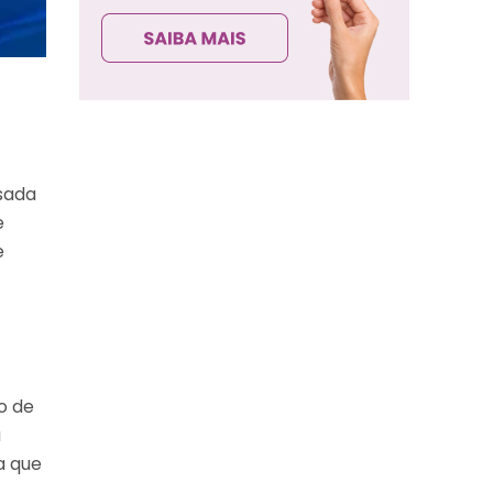
sada
e
e
o de
a
a que