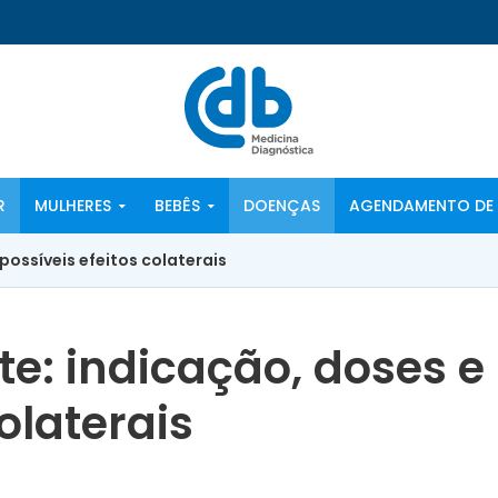
R
MULHERES
BEBÊS
DOENÇAS
AGENDAMENTO DE 
possíveis efeitos colaterais
te: indicação, doses e
olaterais