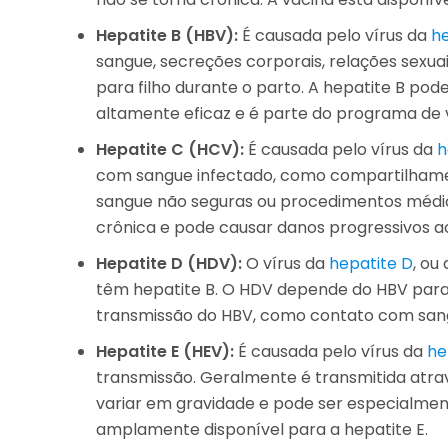
Hepatite B (HBV):
É causada pelo vírus da
he
sangue, secreções corporais, relações sexu
para filho durante o parto. A hepatite B pod
altamente eficaz e é parte do programa de v
Hepatite C (HCV):
É causada pelo vírus da
h
com sangue infectado, como compartilhamen
sangue não seguras ou procedimentos médico
crônica e pode causar danos progressivos ao
Hepatite D (HDV):
O vírus da
hepatite D
, ou
têm hepatite B. O HDV depende do HBV para
transmissão do HBV, como contato com sangu
Hepatite E (HEV):
É causada pelo vírus da
he
transmissão. Geralmente é transmitida atra
variar em gravidade e pode ser especialmen
amplamente disponível para a hepatite E.