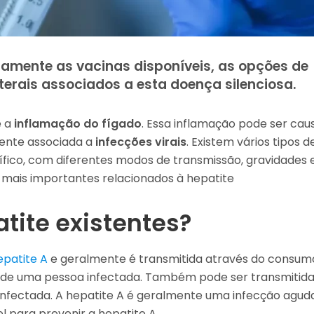
damente as vacinas disponíveis, as opções de
aterais associados a esta doença silenciosa.
 a
inflamação do fígado
. Essa inflamação pode ser cau
ente associada a
infecções virais
. Existem vários tipos d
fico, com diferentes modos de transmissão, gravidades 
 mais importantes relacionados à hepatite
atite existentes?
epatite A
e geralmente é transmitida através do consum
 de uma pessoa infectada. Também pode ser transmitid
nfectada. A hepatite A é geralmente uma infecção agud
l para prevenir a hepatite A.