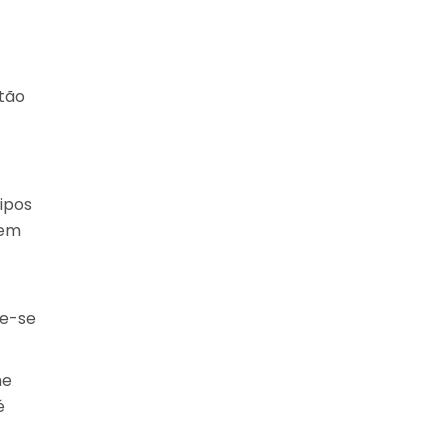
stão
ipos
 em
re-se
he
é