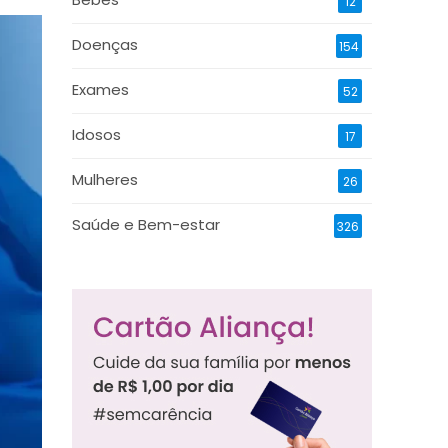
12
Doenças
154
Exames
52
Idosos
17
Mulheres
26
Saúde e Bem-estar
326