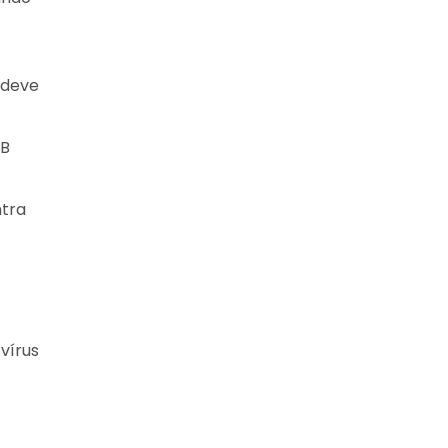
 deve
 B
ntra
vírus