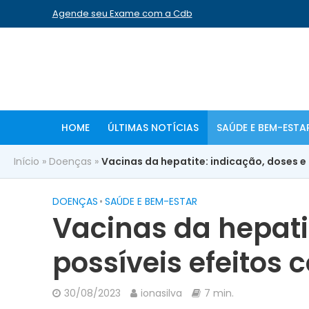
Agende seu Exame com a Cdb
HOME
ÚLTIMAS NOTÍCIAS
SAÚDE E BEM-ESTA
Início
»
Doenças
»
Vacinas da hepatite: indicação, doses e 
DOENÇAS
•
SAÚDE E BEM-ESTAR
Vacinas da hepati
possíveis efeitos c
30/08/2023
ionasilva
7 min.